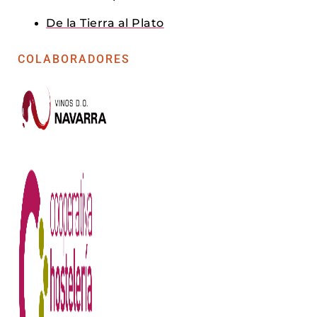
De la Tierra al Plato
COLABORADORES