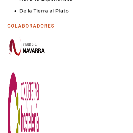
De la Tierra al Plato
COLABORADORES