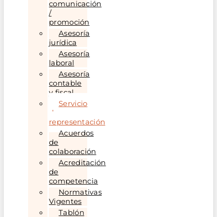
comunicación
/
promoción
Asesoría
jurídica
Asesoría
laboral
Asesoría
contable
y fiscal
Servicio
de
representación
Acuerdos
de
colaboración
Acreditación
de
competencia
Normativas
Vigentes
Tablón