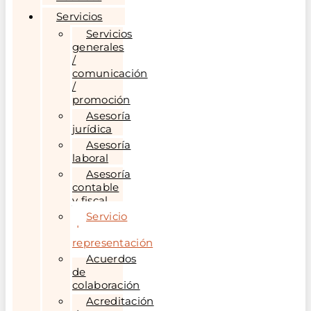
Servicios
Servicios
generales
/
comunicación
/
promoción
Asesoría
jurídica
Asesoría
laboral
Asesoría
contable
y fiscal
Servicio
de
representación
Acuerdos
de
colaboración
Acreditación