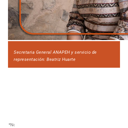
Secretaria General ANAPEH y servicio de
representación: Beatriz Huarte
¿QUIERES MÁS INFORMACIÓN
SOBRE EL SERVICIO DE
REPRESENTACIÓN DE ANAPEH?
En ANAPEH estamos para ayudarte, consulta todas
tus dudas directamente con nosotros.