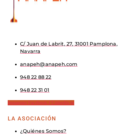
C/ Juan de Labrit, 27, 31001 Pamplona,
Navarra
anapeh@anapeh.com
948 22 88 22
948 22 31 01
Instagram
Facebook-f
Linkedin-in
LA ASOCIACIÓN
¿Quiénes Somos?