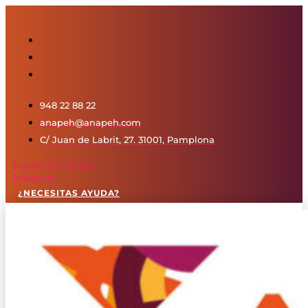
Saltar
al
contenido
948 22 88 22
anapeh@anapeh.com
C/ Juan de Labrit, 27. 31001, Pamplona
Facebook-f
Twitter
Instagram
¿NECESITAS AYUDA?