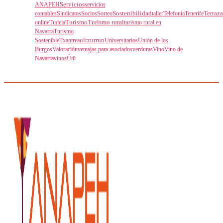
Servicios
ANAPEH
servicios
Sostenibilidad
contables
Sindicatos
Socios
Sorteo
taller
Telefonía
Tenerife
Terraza
Turismo
Turismo rural
online
Tudela
turismo rural en
Navarra
Turismo
ultzurrun
Sostenible
Txantrea
Universitarios
Unión de los
Burgos
Valoración
ventajas para asociados
verduras
Vino
Vino de
Navarra
vinos
Útil