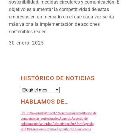
sostenibilidad, medidas circulares y comunicación. El
objetivo es aumentar la competitividad de estas
empresas en un mercado en el que cada vez se da
más valor a la implementación de acciones
sostenibles reales.
30 enero, 2025
HISTÓRICO DE NOTICIAS
Histórico
de
Noticias
HABLAMOS DE…
35CtoNavarrodeMus
2022
acreditación
acreditación de
competencias porfesionales
Acuerdo
Acuerdo de
colaboración
Acuerdos
Administración
Aforo
Agenda
20230
Agresiones existas
Agricultura
Alojamientos