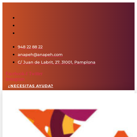
Saltar
al
contenido
948 22 88 22
anapeh@anapeh.com
C/ Juan de Labrit, 27. 31001, Pamplona
Facebook-f
Twitter
Instagram
¿NECESITAS AYUDA?