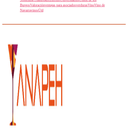
Burgos
Valoración
ventajas para asociados
verduras
Vino
Vino de
Navarra
vinos
Útil