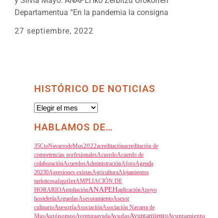
y Silvia Mayo. ANAPEHko Zerbitzu Orokorren
Departamentua “En la pandemia la consigna
27 septiembre, 2022
HISTÓRICO DE NOTICIAS
Histórico
de
Noticias
HABLAMOS DE…
35CtoNavarrodeMus
2022
acreditación
acreditación de
competencias porfesionales
Acuerdo
Acuerdo de
colaboración
Acuerdos
Administración
Aforo
Agenda
20230
Agresiones existas
Agricultura
Alojamientos
alquiler
turísticos
AMPLIACIÓN DE
ANAPEH
HORARIO
Ampliación
aplicación
Apoyo
hostelería
Arguedas
Asesoramiento
Asesor
culinario
Asesoría
Asociación
Asociación Navarra de
Autónomos
Ayuntamiento
Mus
Aventura
ayuda
Ayudas
Ayuntamiento