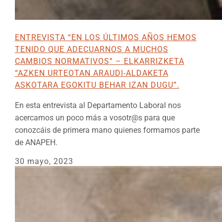
ENTREVISTA “EN LOS ÚLTIMOS AÑOS HEMOS
TENIDO QUE ADECUARNOS A MUCHOS
CAMBIOS NORMATIVOS” – ELKARRIZKETA
“AZKEN URTEOTAN ARAUDI-ALDAKETA
ASKOTARA EGOKITU BEHAR IZAN DUGU”.
En esta entrevista al Departamento Laboral nos
acercamos un poco más a vosotr@s para que
conozcáis de primera mano quienes formamos parte
de ANAPEH.
30 mayo, 2023